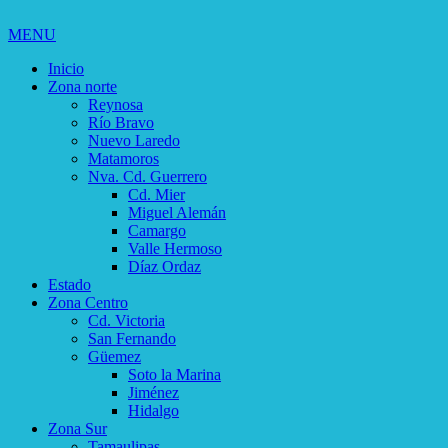
MENU
Inicio
Zona norte
Reynosa
Río Bravo
Nuevo Laredo
Matamoros
Nva. Cd. Guerrero
Cd. Mier
Miguel Alemán
Camargo
Valle Hermoso
Díaz Ordaz
Estado
Zona Centro
Cd. Victoria
San Fernando
Güemez
Soto la Marina
Jiménez
Hidalgo
Zona Sur
Tamaulipas