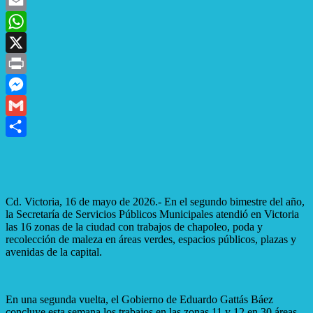
Facebook
Email
WhatsApp
X
Print
Messenger
Gmail
Compartir
Cd. Victoria, 16 de mayo de 2026.- En el segundo bimestre del año,
la Secretaría de Servicios Públicos Municipales atendió en Victoria
las 16 zonas de la ciudad con trabajos de chapoleo, poda y
recolección de maleza en áreas verdes, espacios públicos, plazas y
avenidas de la capital.
En una segunda vuelta, el Gobierno de Eduardo Gattás Báez
concluye esta semana los trabajos en las zonas 11 y 12 en 30 áreas