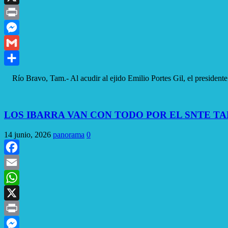
X
Print
Messenger
Gmail
Compartir
Río Bravo, Tam.- Al acudir al ejido Emilio Portes Gil, el presiden
LOS IBARRA VAN CON TODO POR EL SNTE T
14 junio, 2026
panorama
0
Facebook
Email
WhatsApp
X
Print