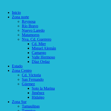
Inicio
Zona norte
Reynosa
Río Bravo
Nuevo Laredo
Matamoros
Nva. Cd. Guerrero
Cd. Mier
Miguel Alemán
Camargo
Valle Hermoso
Díaz Ordaz
Estado
Zona Centro
Cd. Victoria
San Fernando
Güemez
Soto la Marina
Jiménez
Hidalgo
Zona Sur
Tamaulipas
Tampico