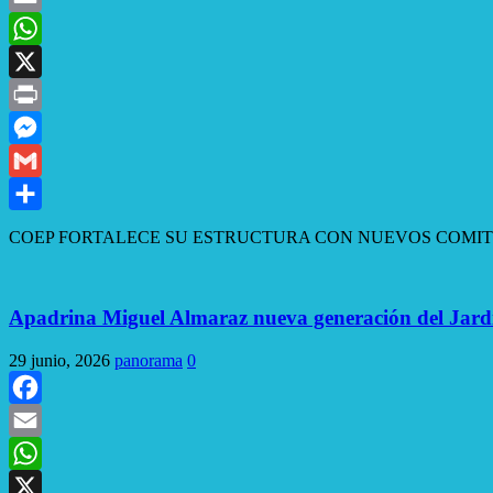
Email
WhatsApp
X
Print
Messenger
Gmail
Compartir
COEP FORTALECE SU ESTRUCTURA CON NUEVOS COMITES MUNICIPA
Apadrina Miguel Almaraz nueva generación del Jardí
29 junio, 2026
panorama
0
Facebook
Email
WhatsApp