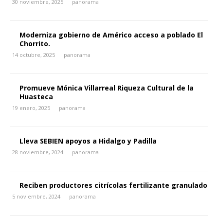
30 noviembre, 2025
panorama
Moderniza gobierno de Américo acceso a poblado El
Chorrito.
14 octubre, 2025
panorama
Promueve Mónica Villarreal Riqueza Cultural de la
Huasteca
19 enero, 2025
panorama
Lleva SEBIEN apoyos a Hidalgo y Padilla
28 noviembre, 2024
panorama
Reciben productores citrícolas fertilizante granulado
5 noviembre, 2024
panorama