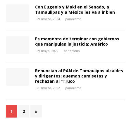
Con Eugenio y Maki en el Senado, a
Tamaulipas y a México les va a ir bien
29 marzo, 2024
panorama
Es momento de terminar con gobiernos
que manipulan la justicia: Américo
29 mayo, 2022
panorama
Renuncian al PAN de Tamaulipas alcaldes
y dirigentes; queman camisetas y
rechazan al “Truco
26 marzo, 2022
panorama
1
2
»