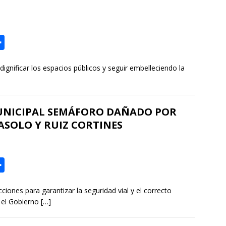
t
i
r
C
o
nificar los espacios públicos y seguir embelleciendo la
m
p
a
UNICIPAL SEMÁFORO DAÑADO POR
r
ASOLO Y RUIZ CORTINES
t
i
r
C
o
nes para garantizar la seguridad vial y el correcto
m
, el Gobierno
[…]
p
a