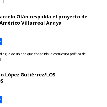
[…]
p
a
Marcelo Olán respalda el proyecto de
r
Américo Villarreal Anaya
t
i
r
C
o
gue de unidad que consolida la estructura política del
m
]
p
a
io López Gutiérrez/LOS
r
OS
t
i
r
C