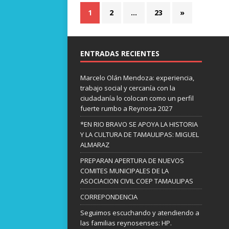
1
2
…
23
»
o
A
n
o
p
g
k
p
e
ENTRADAS RECIENTES
r
Marcelo Olán Mendoza: experiencia,
trabajo social y cercanía con la
ciudadanía lo colocan como un perfil
fuerte rumbo a Reynosa 2027
*EN RIO BRAVO SE APOYA LA HISTORIA
Y LA CULTURA DE TAMAULIPAS: MIGUEL
ALMARAZ
PREPARAN APERTURA DE NUEVOS
COMITES MUNICIPALES DE LA
ASOCIACION CIVIL COEP TAMAULIPAS
CORREPONDENCIA
Seguimos escuchando y atendiendo a
las familias reynosenses: HP.