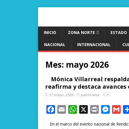
INICIO
ZONA NORTE
ESTADO
NACIONAL
INTERNACIONAL
CU
Mes:
mayo 2026
Mónica Villarreal respald
reafirma y destaca avances
31 mayo, 2026
panorama
0
F
E
W
X
P
M
G
a
m
h
r
e
m
En el marco del evento nacional de Rendició
c
a
a
i
s
a