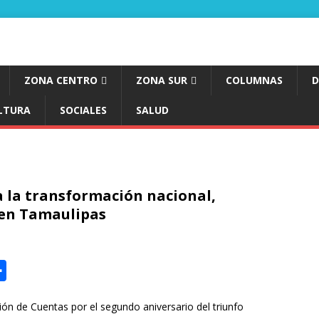
ZONA CENTRO
ZONA SUR
COLUMNAS
D
LTURA
SOCIALES
SALUD
a la transformación nacional,
 en Tamaulipas
C
o
n de Cuentas por el segundo aniversario del triunfo
m