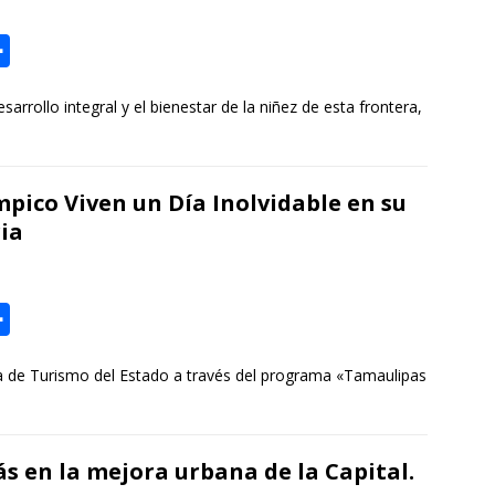
i
r
C
o
rollo integral y el bienestar de la niñez de esta frontera,
m
p
a
mpico Viven un Día Inolvidable en su
r
ria
t
i
r
C
o
ría de Turismo del Estado a través del programa «Tamaulipas
m
p
a
s en la mejora urbana de la Capital.
r