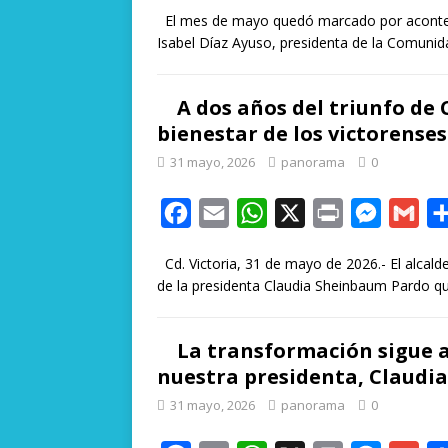
a
m
h
r
e
m
El mes de mayo quedó marcado por acontecim
c
a
a
i
s
a
Isabel Díaz Ayuso, presidenta de la Comun
e
i
t
n
s
i
b
l
s
t
e
l
A dos años del triunfo de 
o
A
n
bienestar de los victorenses
o
p
g
31 mayo, 2026
panorama
0
k
p
e
r
F
E
W
X
P
M
G
a
m
h
r
e
m
Cd. Victoria, 31 de mayo de 2026.- El alcald
c
a
a
i
s
a
de la presidenta Claudia Sheinbaum Pardo 
e
i
t
n
s
i
b
l
s
t
e
l
La transformación sigue a
o
A
n
nuestra presidenta, Claudi
o
p
g
31 mayo, 2026
panorama
0
k
p
e