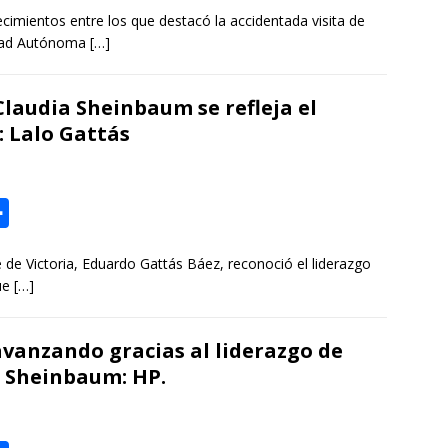
o
ientos entre los que destacó la accidentada visita de
m
idad Autónoma
[…]
p
a
Claudia Sheinbaum se refleja el
r
: Lalo Gattás
t
i
r
C
o
e de Victoria, Eduardo Gattás Báez, reconoció el liderazgo
m
que
[…]
p
a
vanzando gracias al liderazgo de
r
a Sheinbaum: HP.
t
i