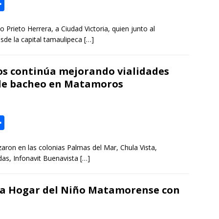
r
C
o
rieto Herrera, a Ciudad Victoria, quien junto al
m
sde la capital tamaulipeca
[…]
p
a
s continúa mejorando vialidades
r
de bacheo en Matamoros
t
i
r
C
o
izaron en las colonias Palmas del Mar, Chula Vista,
m
das, Infonavit Buenavista
[…]
p
a
sa Hogar del Niño Matamorense con
r
t