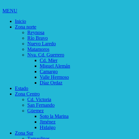
MENU
Inicio
Zona norte
Reynosa
Río Bravo
Nuevo Laredo
Matamoros
Nva. Cd. Guerrero
Cd. Mier
Miguel Alemán
Camargo
Valle Hermoso
Díaz Ordaz
Estado
Zona Centro
Cd. Victoria
San Fernando
Güemez
Soto la Marina
Jiménez
Hidalgo
Zona Sur
Tamaulipas