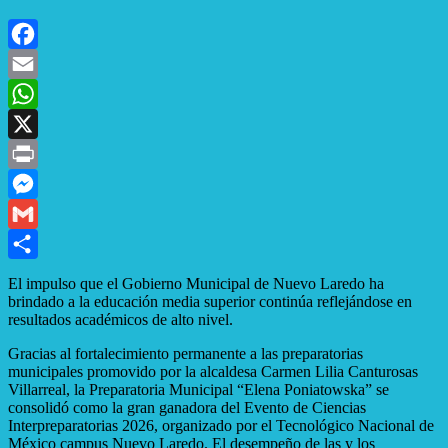
Facebook
Email
WhatsApp
X
Print
Messenger
Gmail
Compartir
El impulso que el Gobierno Municipal de Nuevo Laredo ha
brindado a la educación media superior continúa reflejándose en
resultados académicos de alto nivel.
Gracias al fortalecimiento permanente a las preparatorias
municipales promovido por la alcaldesa Carmen Lilia Canturosas
Villarreal, la Preparatoria Municipal “Elena Poniatowska” se
consolidó como la gran ganadora del Evento de Ciencias
Interpreparatorias 2026, organizado por el Tecnológico Nacional de
México campus Nuevo Laredo. El desempeño de las y los