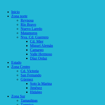
Inicio
Zona norte
Reynosa
Río Bravo
Nuevo Laredo
Matamoros
Nva. Cd. Guerrero
Cd. Mier
Miguel Alemán
Camargo
Valle Hermoso
Díaz Ordaz
Estado
Zona Centro
Cd. Victoria
San Fernando
Güemez
Soto la Marina
Jiménez
Hidalgo
Zona Sur
Tamaulipas
Tampico