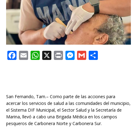
F
E
W
X
P
M
G
C
a
m
h
r
e
m
o
c
a
a
i
s
a
m
e
i
t
n
s
i
p
b
l
s
t
e
l
a
San Fernando, Tam.– Como parte de las acciones para
o
A
n
r
acercar los servicios de salud a las comunidades del municipio,
el Sistema DIF Municipal, el Sector Salud y la Secretaría de
o
p
g
t
Marina, llevó a cabo una Brigada Médica en los campos
k
p
e
i
pesqueros de Carbonera Norte y Carbonera Sur.
r
r