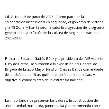
b
l
s
t
e
l
a
o
A
n
r
Cd. Victoria, 6 de junio de 2026.- Cómo parte de la
o
p
g
t
colaboración institucional en seguridad, el gobierno de Victoria
k
p
e
i
y la 48 Zona Militar llevaron a cabo la proyección del programa
r
r
general para la Difusión de la Cultura de Seguridad Nacional
2025-2030.
El alcalde Eduardo Gattás Báez y la presidenta del DIF Victoria
Lucy de Gattás, se sumaron a la exposición del General de
Brigada de Estado Mayor Newton Chávez Baños comandante
de la 48/A zona militar, quién presentó de manera clara y
objetiva el conocimiento de la estrategia nacional.
La importancia de preservar los valores, la construcción de
una sociedad más unida, participativa y comprometida con el