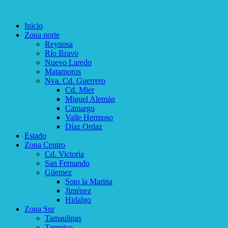
Inicio
Zona norte
Reynosa
Río Bravo
Nuevo Laredo
Matamoros
Nva. Cd. Guerrero
Cd. Mier
Miguel Alemán
Camargo
Valle Hermoso
Díaz Ordaz
Estado
Zona Centro
Cd. Victoria
San Fernando
Güemez
Soto la Marina
Jiménez
Hidalgo
Zona Sur
Tamaulipas
Tampico