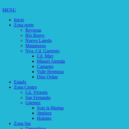
MENU
Inicio
Zona norte
Reynosa
Río Bravo
Nuevo Laredo
Matamoros
Nva. Cd. Guerrero
Cd. Mier
Miguel Alemán
Camargo
Valle Hermoso
Díaz Ordaz
Estado
Zona Centro
Cd. Victoria
San Fernando
Güemez
Soto la Marina
Jiménez
Hidalgo
Zona Sur
Tamaulipas