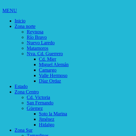
MENU
Inicio
Zona norte
Reynosa
Río Bravo
Nuevo Laredo
Matamoros
Nva. Cd. Guerrero
Cd. Mier
Miguel Alemán
Camargo
Valle Hermoso
Díaz Ordaz
Estado
Zona Centro
Cd. Victoria
San Fernando
Güemez
Soto la Marina
Jiménez
Hidalgo
Zona Sur
Tamaulipas