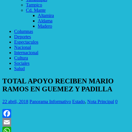
Tampico
Cd. Mante
Altamira
Aldama
Madero
Columnas
Deportes
Espectaculos
Nacional
Internacional
Cultura
Sociales
Salud
TOTAL APOYO RECIBEN MARIO
RAMOS EN GUEMEZ Y PADILLA
22 abril, 2018
Panorama Informativo
Estado
,
Nota Principal
0
Facebook
Email