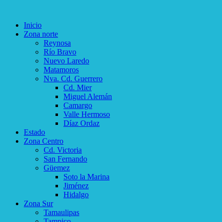
Inicio
Zona norte
Reynosa
Río Bravo
Nuevo Laredo
Matamoros
Nva. Cd. Guerrero
Cd. Mier
Miguel Alemán
Camargo
Valle Hermoso
Díaz Ordaz
Estado
Zona Centro
Cd. Victoria
San Fernando
Güemez
Soto la Marina
Jiménez
Hidalgo
Zona Sur
Tamaulipas
Tampico