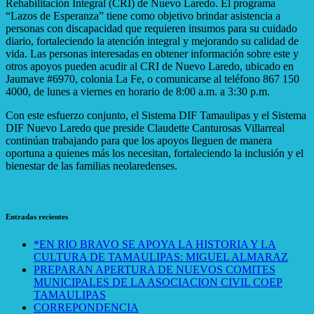
Rehabilitación Integral (CRI) de Nuevo Laredo. El programa
“Lazos de Esperanza” tiene como objetivo brindar asistencia a
personas con discapacidad que requieren insumos para su cuidado
diario, fortaleciendo la atención integral y mejorando su calidad de
vida. Las personas interesadas en obtener información sobre este y
otros apoyos pueden acudir al CRI de Nuevo Laredo, ubicado en
Jaumave #6970, colonia La Fe, o comunicarse al teléfono 867 150
4000, de lunes a viernes en horario de 8:00 a.m. a 3:30 p.m.
Con este esfuerzo conjunto, el Sistema DIF Tamaulipas y el Sistema
DIF Nuevo Laredo que preside Claudette Canturosas Villarreal
continúan trabajando para que los apoyos lleguen de manera
oportuna a quienes más los necesitan, fortaleciendo la inclusión y el
bienestar de las familias neolaredenses.
Entradas recientes
*EN RIO BRAVO SE APOYA LA HISTORIA Y LA
CULTURA DE TAMAULIPAS: MIGUEL ALMARAZ
PREPARAN APERTURA DE NUEVOS COMITES
MUNICIPALES DE LA ASOCIACION CIVIL COEP
TAMAULIPAS
CORREPONDENCIA