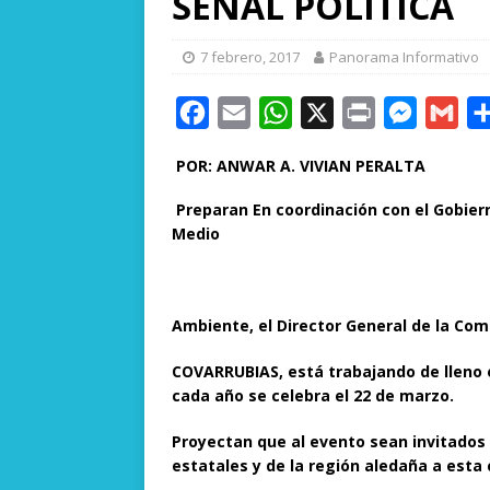
SEÑAL POLITICA
7 febrero, 2017
Panorama Informativo
F
E
W
X
P
M
G
a
m
h
r
e
m
POR: ANWAR A. VIVIAN PERALTA
c
a
a
i
s
a
Preparan En coordinación con el Gobiern
e
i
t
n
s
i
Medio
b
l
s
t
e
l
o
A
n
o
p
g
Ambiente, el Director General de la Com
k
p
e
COVARRUBIAS, está trabajando de lleno e
r
cada año se celebra el 22 de marzo.
Proyectan que al evento sean invitados
estatales y de la región aledaña a esta 