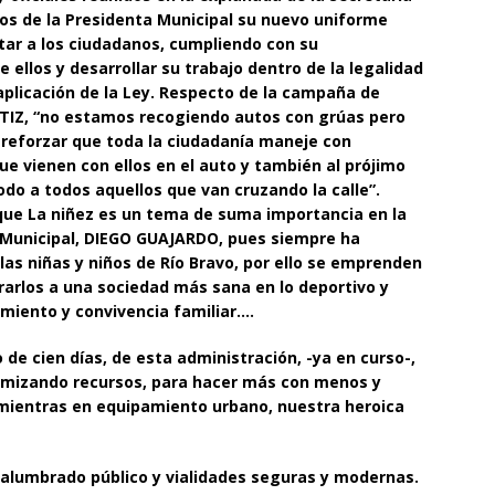
nos de la Presidenta Municipal su nuevo uniforme
ntar a los ciudadanos, cumpliendo con su
 ellos y desarrollar su trabajo dentro de la legalidad
 aplicación de la Ley. Respecto de la campaña de
ORTIZ, “no estamos recogiendo autos con grúas pero
 reforzar que toda la ciudadanía maneje con
ue vienen con ellos en el auto y también al prójimo
do a todos aquellos que van cruzando la calle”.
ue La niñez es un tema de suma importancia en la
e Municipal, DIEGO GUAJARDO, pues siempre ha
as niñas y niños de Río Bravo, por ello se emprenden
rarlos a una sociedad más sana en lo deportivo y
imiento y convivencia familiar….
e cien días, de esta administración, -ya en curso-,
timizando recursos, para hacer más con menos y
, mientras en equipamiento urbano, nuestra heroica
l alumbrado público y vialidades seguras y modernas.