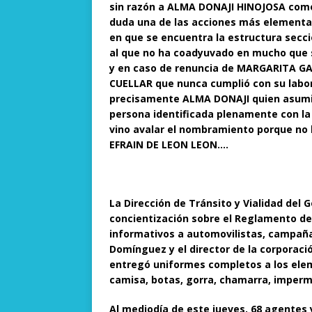
sin razón a ALMA DONAJI HINOJOSA como t
duda una de las acciones más elemental
en que se encuentra la estructura seccio
al que no ha coadyuvado en mucho que s
y en caso de renuncia de MARGARITA GA
CUELLAR que nunca cumplió con su labor,
precisamente ALMA DONAJI quien asumirí
persona identificada plenamente con la
vino avalar el nombramiento porque no l
EFRAIN DE LEON LEON….
La Dirección de Tránsito y Vialidad del
concientización sobre el Reglamento de
informativos a automovilistas, campaña
Domínguez y el director de la corporaci
entregó uniformes completos a los elem
camisa, botas, gorra, chamarra, imperm
Al mediodía de este jueves, 68 agentes y