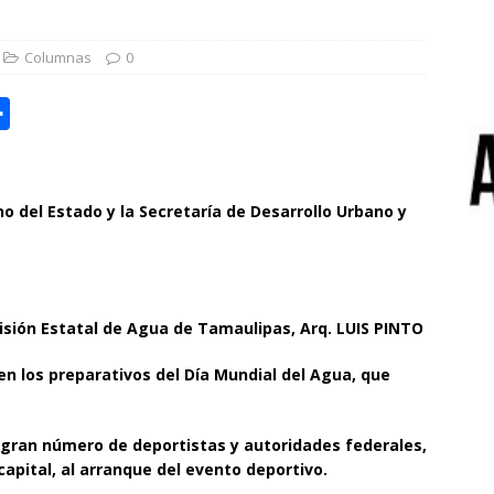
Columnas
0
C
o
m
o del Estado y la Secretaría de Desarrollo Urbano y
p
a
r
t
isión Estatal de Agua de Tamaulipas, Arq. LUIS PINTO
i
n los preparativos del Día Mundial del Agua, que
r
 gran número de deportistas y autoridades federales,
capital, al arranque del evento deportivo.