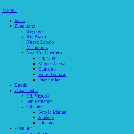
MENU
Inicio
Zona norte
Reynosa
Río Bravo
Nuevo Laredo
Matamoros
Nva. Cd. Guerrero
Cd. Mier
Miguel Alemán
Camargo
Valle Hermoso
Díaz Ordaz
Estado
Zona Centro
Cd. Victoria
San Fernando
Güemez
Soto la Marina
Jiménez
Hidalgo
Zona Sur
Tamaulipas