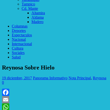
Tampico
Cd. Mante
Altamira
Aldama
Madero
Columnas
Deportes
Espectaculos
Nacional
Internacional
Cultura
Sociales
Salud
Reynosa Sobre Hielo
19 diciembre, 2017
Panorama Informativo
Nota Principal
,
Reynosa
0
Facebook
Email