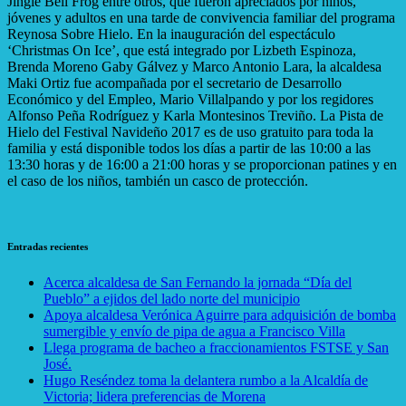
Jingle Bell Frog entre otros, que fueron apreciados por niños,
jóvenes y adultos en una tarde de convivencia familiar del programa
Reynosa Sobre Hielo. En la inauguración del espectáculo
‘Christmas On Ice’, que está integrado por Lizbeth Espinoza,
Brenda Moreno Gaby Gálvez y Marco Antonio Lara, la alcaldesa
Maki Ortiz fue acompañada por el secretario de Desarrollo
Económico y del Empleo, Mario Villalpando y por los regidores
Alfonso Peña Rodríguez y Karla Montesinos Treviño. La Pista de
Hielo del Festival Navideño 2017 es de uso gratuito para toda la
familia y está disponible todos los días a partir de las 10:00 a las
13:30 horas y de 16:00 a 21:00 horas y se proporcionan patines y en
el caso de los niños, también un casco de protección.
Entradas recientes
Acerca alcaldesa de San Fernando la jornada “Día del
Pueblo” a ejidos del lado norte del municipi
o
Apoya alcaldesa Verónica Aguirre para adquisición de bomba
sumergible y envío de pipa de agua a Francisco Villa
Llega programa de bacheo a fraccionamientos FSTSE y San
José.
Hugo Reséndez toma la delantera rumbo a la Alcaldía de
Victoria; lidera preferencias de Morena