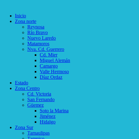
Inicio
Zona norte
Reynosa
Río Bravo
Nuevo Laredo
Matamoros
Nva. Cd. Guerrero
Cd. Mier
Miguel Alemán
Camargo
Valle Hermoso
Díaz Ordaz
Estado
Zona Centro
Cd. Victoria
San Fernando
Güemez
Soto la Marina
Jiménez
Hidalgo
Zona Sur
Tamaulipas
Tampico