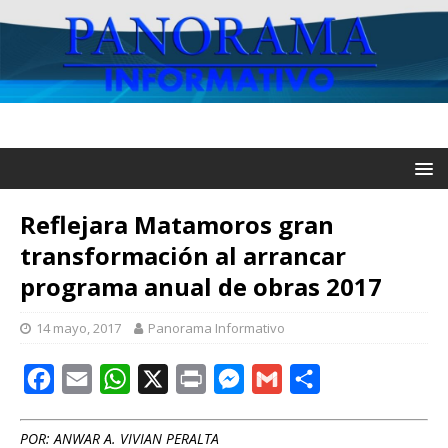
Reflejara Matamoros gran
transformación al arrancar
programa anual de obras 2017
14 mayo, 2017
Panorama Informativo
F
E
W
X
P
M
G
C
a
m
h
r
e
m
o
c
a
a
i
s
a
m
POR: ANWAR A. VIVIAN PERALTA