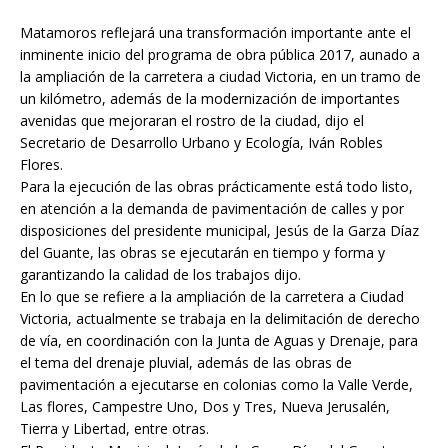
e
i
t
n
s
i
p
Matamoros reflejará una transformación importante ante el
b
l
s
t
e
l
a
inminente inicio del programa de obra pública 2017, aunado a
la ampliación de la carretera a ciudad Victoria, en un tramo de
o
A
n
r
un kilómetro, además de la modernización de importantes
o
p
g
t
avenidas que mejoraran el rostro de la ciudad, dijo el
k
p
e
i
Secretario de Desarrollo Urbano y Ecología, Iván Robles
Flores.
r
r
Para la ejecución de las obras prácticamente está todo listo,
en atención a la demanda de pavimentación de calles y por
disposiciones del presidente municipal, Jesús de la Garza Díaz
del Guante, las obras se ejecutarán en tiempo y forma y
garantizando la calidad de los trabajos dijo.
En lo que se refiere a la ampliación de la carretera a Ciudad
Victoria, actualmente se trabaja en la delimitación de derecho
de vía, en coordinación con la Junta de Aguas y Drenaje, para
el tema del drenaje pluvial, además de las obras de
pavimentación a ejecutarse en colonias como la Valle Verde,
Las flores, Campestre Uno, Dos y Tres, Nueva Jerusalén,
Tierra y Libertad, entre otras.