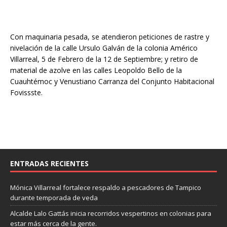
Con maquinaria pesada, se atendieron peticiones de rastre y
nivelación de la calle Ursulo Galván de la colonia Américo
Villarreal, 5 de Febrero de la 12 de Septiembre; y retiro de
material de azolve en las calles Leopoldo Bello de la
Cuauhtémoc y Venustiano Carranza del Conjunto Habitacional
Fovissste.
ENTRADAS RECIENTES
Mónica Villarreal fortalece respaldo a pescadores de Tampico
durante temporada de veda
Alcalde Lalo Gattás inicia recorridos vespertinos en colonias para
estar más cerca de la gente.