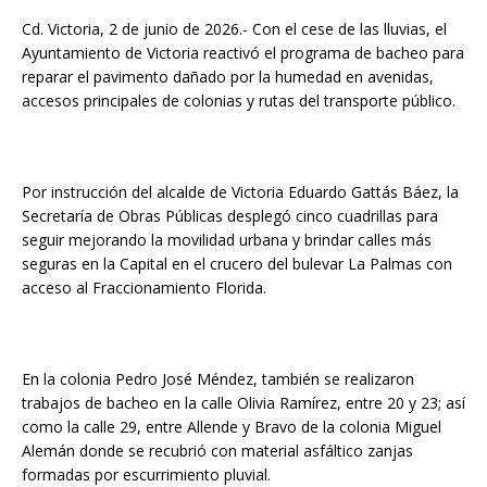
b
l
s
t
e
l
a
Cd. Victoria, 2 de junio de 2026.- Con el cese de las lluvias, el
o
A
n
r
Ayuntamiento de Victoria reactivó el programa de bacheo para
reparar el pavimento dañado por la humedad en avenidas,
o
p
g
t
accesos principales de colonias y rutas del transporte público.
k
p
e
i
r
r
Por instrucción del alcalde de Victoria Eduardo Gattás Báez, la
Secretaría de Obras Públicas desplegó cinco cuadrillas para
seguir mejorando la movilidad urbana y brindar calles más
seguras en la Capital en el crucero del bulevar La Palmas con
acceso al Fraccionamiento Florida.
En la colonia Pedro José Méndez, también se realizaron
trabajos de bacheo en la calle Olivia Ramírez, entre 20 y 23; así
como la calle 29, entre Allende y Bravo de la colonia Miguel
Alemán donde se recubrió con material asfáltico zanjas
formadas por escurrimiento pluvial.