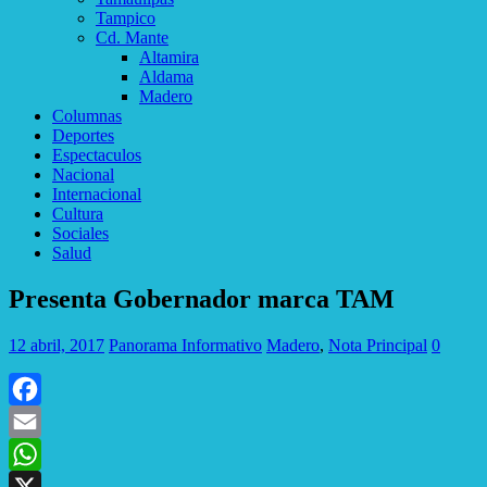
Tampico
Cd. Mante
Altamira
Aldama
Madero
Columnas
Deportes
Espectaculos
Nacional
Internacional
Cultura
Sociales
Salud
Presenta Gobernador marca TAM
12 abril, 2017
Panorama Informativo
Madero
,
Nota Principal
0
Facebook
Email
WhatsApp