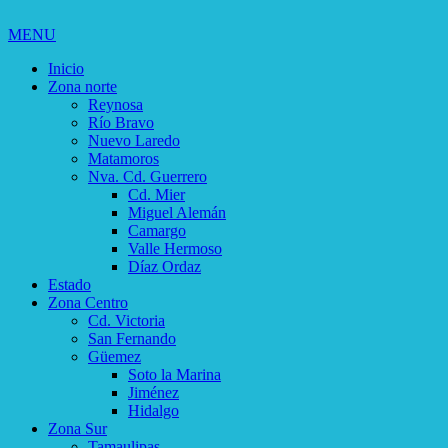
MENU
Inicio
Zona norte
Reynosa
Río Bravo
Nuevo Laredo
Matamoros
Nva. Cd. Guerrero
Cd. Mier
Miguel Alemán
Camargo
Valle Hermoso
Díaz Ordaz
Estado
Zona Centro
Cd. Victoria
San Fernando
Güemez
Soto la Marina
Jiménez
Hidalgo
Zona Sur
Tamaulipas