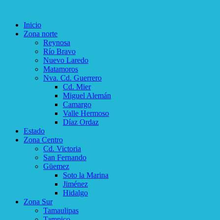
Inicio
Zona norte
Reynosa
Río Bravo
Nuevo Laredo
Matamoros
Nva. Cd. Guerrero
Cd. Mier
Miguel Alemán
Camargo
Valle Hermoso
Díaz Ordaz
Estado
Zona Centro
Cd. Victoria
San Fernando
Güemez
Soto la Marina
Jiménez
Hidalgo
Zona Sur
Tamaulipas
Tampico