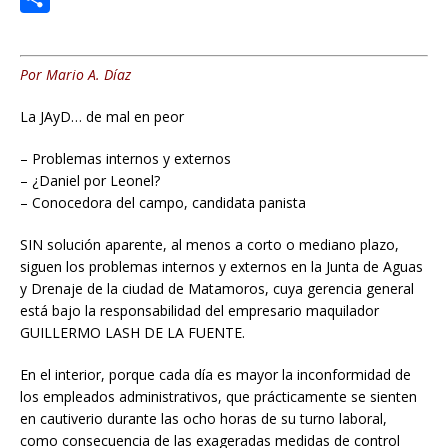
k
A
n
s
m
C
p
t
s
a
o
Por Mario A. Díaz
p
e
i
m
La JAyD… de mal en peor
n
l
p
g
a
– Problemas internos y externos
e
r
– ¿Daniel por Leonel?
– Conocedora del campo, candidata panista
r
t
i
SIN solución aparente, al menos a corto o mediano plazo,
siguen los problemas internos y externos en la Junta de Aguas
r
y Drenaje de la ciudad de Matamoros, cuya gerencia general
está bajo la responsabilidad del empresario maquilador
GUILLERMO LASH DE LA FUENTE.
En el interior, porque cada día es mayor la inconformidad de
los empleados administrativos, que prácticamente se sienten
en cautiverio durante las ocho horas de su turno laboral,
como consecuencia de las exageradas medidas de control