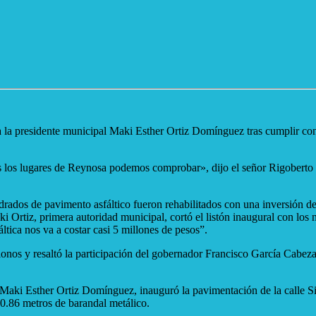
 la presidente municipal Maki Esther Ortiz Domínguez tras cumplir con 
 los lugares de Reynosa podemos comprobar», dijo el señor Rigoberto Riv
drados de pavimento asfáltico fueron rehabilitados con una inversión d
i Ortiz, primera autoridad municipal, cortó el listón inaugural con los
ltica nos va a costar casi 5 millones de pesos”.
lonos y resaltó la participación del gobernador Francisco García Cabez
Maki Esther Ortiz Domínguez, inauguró la pavimentación de la calle Sila
30.86 metros de barandal metálico.