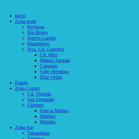
Inicio
Zona norte
Reynosa
Río Bravo
Nuevo Laredo
Matamoros
Nva. Cd. Guerrero
Cd. Mier
Miguel Alemán
Camargo
Valle Hermoso
Díaz Ordaz
Estado
Zona Centro
Cd. Victoria
San Fernando
Güemez
Soto la Marina
Jiménez
Hidalgo
Zona Sur
Tamaulipas
Tampico