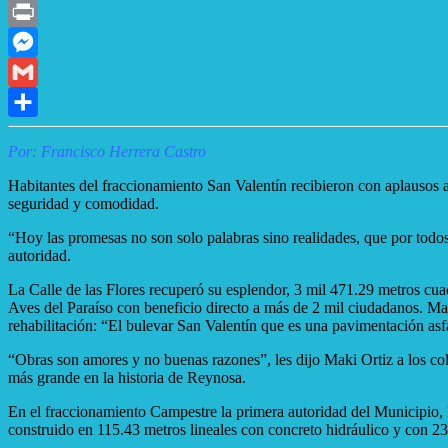
X
Print
Messenger
Gmail
Compartir
Por: Francisco Herrera Castro
Habitantes del fraccionamiento San Valentín recibieron con aplausos a
seguridad y comodidad.
“Hoy las promesas no son solo palabras sino realidades, que por todos
autoridad.
La Calle de las Flores recuperó su esplendor, 3 mil 471.29 metros cua
Aves del Paraíso con beneficio directo a más de 2 mil ciudadanos. Mak
rehabilitación: “El bulevar San Valentín que es una pavimentación asfá
“Obras son amores y no buenas razones”, les dijo Maki Ortiz a los co
más grande en la historia de Reynosa.
En el fraccionamiento Campestre la primera autoridad del Municipio, 
construido en 115.43 metros lineales con concreto hidráulico y con 2