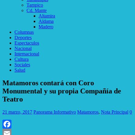
Tampico
Cd. Mante
Altamira
Aldama
Madero
Columnas
Deportes
Espectaculos
Nacional
Internacional
Cultura
Sociales
Salud
Matamoros contará con Coro
Monumental y su propia Compañía de
Teatro
21 marzo, 2017
Panorama Informativo
Matamoros
,
Nota Principal
0
Facebook