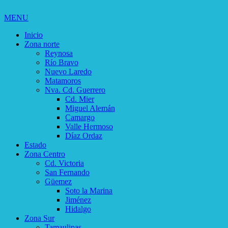
MENU
Inicio
Zona norte
Reynosa
Río Bravo
Nuevo Laredo
Matamoros
Nva. Cd. Guerrero
Cd. Mier
Miguel Alemán
Camargo
Valle Hermoso
Díaz Ordaz
Estado
Zona Centro
Cd. Victoria
San Fernando
Güemez
Soto la Marina
Jiménez
Hidalgo
Zona Sur
Tamaulipas