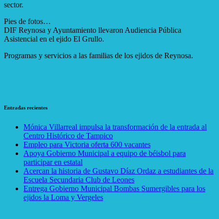
sector.
Pies de fotos…
DIF Reynosa y Ayuntamiento llevaron Audiencia Pública
Asistencial en el ejido El Grullo.
Programas y servicios a las familias de los ejidos de Reynosa.
Entradas recientes
Mónica Villarreal impulsa la transformación de la entrada al
Centro Histórico de Tampico
Empleo para Victoria oferta 600 vacantes
Apoya Gobierno Municipal a equipo de béisbol para
participar en estatal
Acercan la historia de Gustavo Díaz Ordaz a estudiantes de la
Escuela Secundaria Club de Leones
Entrega Gobierno Municipal Bombas Sumergibles para los
ejidos la Loma y Vergeles