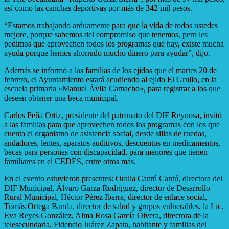
así como las canchas deportivas por más de 342 mil pesos.
“Estamos trabajando arduamente para que la vida de todos ustedes
mejore, porque sabemos del compromiso que tenemos, pero les
pedimos que aprovechen todos los programas que hay, existe mucha
ayuda porque hemos ahorrado mucho dinero para ayudar”, dijo.
Además se informó a las familias de los ejidos que el martes 20 de
febrero, el Ayuntamiento estará acudiendo al ejido El Grullo, en la
escuela primaria «Manuel Ávila Camacho», para registrar a los que
deseen obtener una beca municipal.
Carlos Peña Ortiz, presidente del patronato del DIF Reynosa, invitó
a las familias para que aprovechen todos los programas con los que
cuenta el organismo de asistencia social, desde sillas de ruedas,
andadores, lentes, aparatos auditivos, descuentos en medicamentos,
becas para personas con discapacidad, para menores que tienen
familiares en el CEDES, entre otros más.
En el evento estuvieron presentes: Oralia Cantú Cantú, directora del
DIF Municipal, Álvaro Garza Rodríguez, director de Desarrollo
Rural Municipal, Héctor Pérez Ibarra, director de enlace social,
Tomás Ortega Banda, director de salud y grupos vulnerables, la Lic.
Eva Reyes González, Alma Rosa García Olvera, directora de la
telesecundaria, Fidencio Juárez Zapata, habitante y familias del