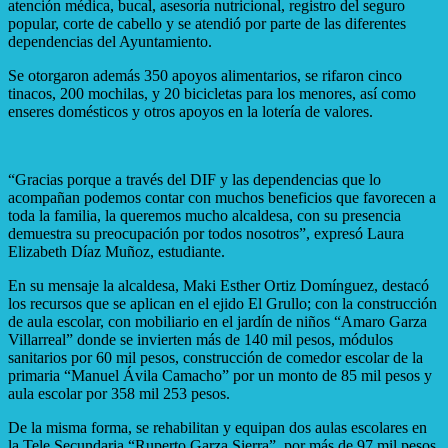
atención médica, bucal, asesoría nutricional, registro del seguro
popular, corte de cabello y se atendió por parte de las diferentes
dependencias del Ayuntamiento.
Se otorgaron además 350 apoyos alimentarios, se rifaron cinco
tinacos, 200 mochilas, y 20 bicicletas para los menores, así como
enseres domésticos y otros apoyos en la lotería de valores.
“Gracias porque a través del DIF y las dependencias que lo
acompañan podemos contar con muchos beneficios que favorecen a
toda la familia, la queremos mucho alcaldesa, con su presencia
demuestra su preocupación por todos nosotros”, expresó Laura
Elizabeth Díaz Muñoz, estudiante.
En su mensaje la alcaldesa, Maki Esther Ortiz Domínguez, destacó
los recursos que se aplican en el ejido El Grullo; con la construcción
de aula escolar, con mobiliario en el jardín de niños “Amaro Garza
Villarreal” donde se invierten más de 140 mil pesos, módulos
sanitarios por 60 mil pesos, construcción de comedor escolar de la
primaria “Manuel Ávila Camacho” por un monto de 85 mil pesos y
aula escolar por 358 mil 253 pesos.
De la misma forma, se rehabilitan y equipan dos aulas escolares en
la Tele Secundaria “Ruperto Garza Sierra”, por más de 97 mil pesos,