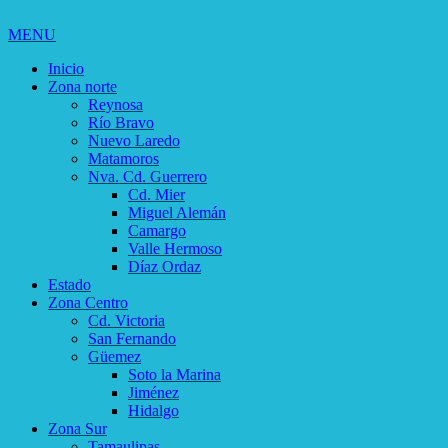
MENU
Inicio
Zona norte
Reynosa
Río Bravo
Nuevo Laredo
Matamoros
Nva. Cd. Guerrero
Cd. Mier
Miguel Alemán
Camargo
Valle Hermoso
Díaz Ordaz
Estado
Zona Centro
Cd. Victoria
San Fernando
Güemez
Soto la Marina
Jiménez
Hidalgo
Zona Sur
Tamaulipas