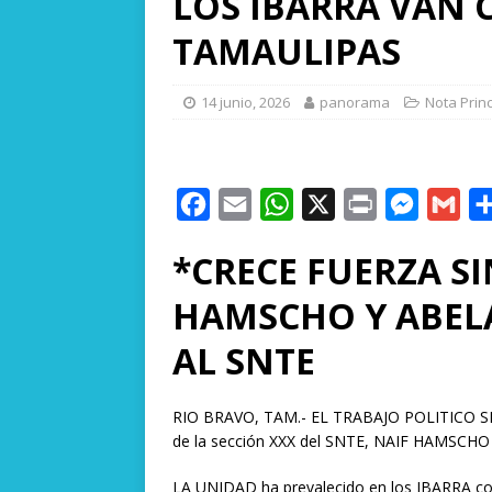
LOS IBARRA VAN 
TAMAULIPAS
14 junio, 2026
panorama
Nota Princ
F
E
W
X
P
M
G
a
m
h
r
e
m
*CRECE FUERZA SI
c
a
a
i
s
a
e
i
t
n
s
i
HAMSCHO Y ABEL
b
l
s
t
e
l
AL SNTE
o
A
n
o
p
g
RIO BRAVO, TAM.- EL TRABAJO POLITICO SIND
k
p
e
de la sección XXX del SNTE, NAIF HAMSCH
r
LA UNIDAD ha prevalecido en los IBARRA com