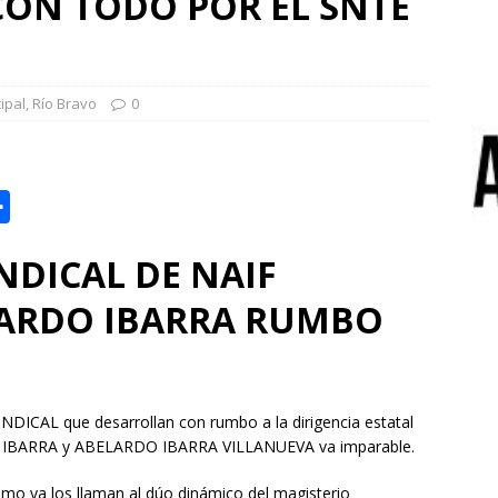
CON TODO POR EL SNTE
ipal
,
Río Bravo
0
C
o
NDICAL DE NAIF
m
p
ARDO IBARRA RUMBO
a
r
t
ICAL que desarrollan con rumbo a la dirigencia estatal
i
O IBARRA y ABELARDO IBARRA VILLANUEVA va imparable.
r
o ya los llaman al dúo dinámico del magisterio