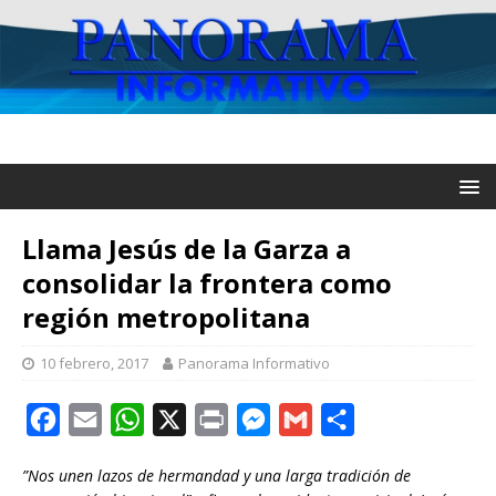
Llama Jesús de la Garza a
consolidar la frontera como
región metropolitana
10 febrero, 2017
Panorama Informativo
F
E
W
X
P
M
G
C
a
m
h
r
e
m
o
”Nos unen lazos de hermandad y una larga tradición de
c
a
a
i
s
a
m