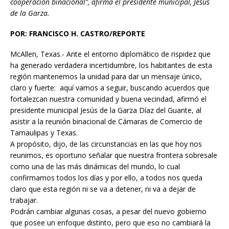
cooperación binacional”, afirma el presidente municipal, Jesús
e
i
t
n
s
i
p
de la Garza.
b
l
s
t
e
l
a
POR: FRANCISCO H. CASTRO/REPORTE
o
A
n
r
McAllen, Texas.- Ante el entorno diplomático de rispidez que
o
p
g
t
ha generado verdadera incertidumbre, los habitantes de esta
k
p
e
i
región mantenemos la unidad para dar un mensaje único,
r
r
claro y fuerte: aquí vamos a seguir, buscando acuerdos que
fortalezcan nuestra comunidad y buena vecindad, afirmó el
presidente municipal Jesús de la Garza Díaz del Guante, al
asistir a la reunión binacional de Cámaras de Comercio de
Tamaulipas y Texas.
A propósito, dijo, de las circunstancias en las que hoy nos
reunimos, es oportuno señalar que nuestra frontera sobresale
como una de las más dinámicas del mundo, lo cual
confirmamos todos los días y por ello, a todos nos queda
claro que esta región ni se va a detener, ni va a dejar de
trabajar.
Podrán cambiar algunas cosas, a pesar del nuevo gobierno
que posee un enfoque distinto, pero que eso no cambiará la