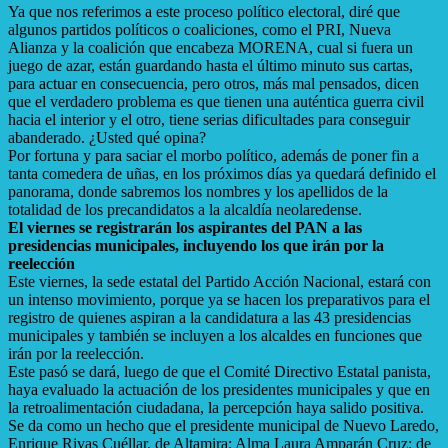
Ya que nos referimos a este proceso político electoral, diré que
algunos partidos políticos o coaliciones, como el PRI, Nueva
Alianza y la coalición que encabeza MORENA, cual si fuera un
juego de azar, están guardando hasta el último minuto sus cartas,
para actuar en consecuencia, pero otros, más mal pensados, dicen
que el verdadero problema es que tienen una auténtica guerra civil
hacia el interior y el otro, tiene serias dificultades para conseguir
abanderado. ¿Usted qué opina?
Por fortuna y para saciar el morbo político, además de poner fin a
tanta comedera de uñas, en los próximos días ya quedará definido el
panorama, donde sabremos los nombres y los apellidos de la
totalidad de los precandidatos a la alcaldía neolaredense.
El viernes se registrarán los aspirantes del PAN a las
presidencias municipales, incluyendo los que irán por la
reelección
Este viernes, la sede estatal del Partido Acción Nacional, estará con
un intenso movimiento, porque ya se hacen los preparativos para el
registro de quienes aspiran a la candidatura a las 43 presidencias
municipales y también se incluyen a los alcaldes en funciones que
irán por la reelección.
Este pasó se dará, luego de que el Comité Directivo Estatal panista,
haya evaluado la actuación de los presidentes municipales y que en
la retroalimentación ciudadana, la percepción haya salido positiva.
Se da como un hecho que el presidente municipal de Nuevo Laredo,
Enrique Rivas Cuéllar, de Altamira; Alma Laura Amparán Cruz; de