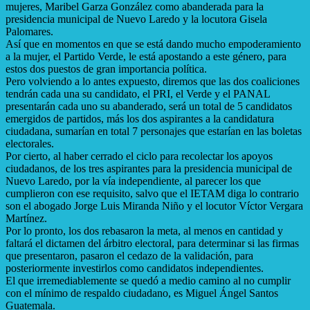
mujeres, Maribel Garza González como abanderada para la
presidencia municipal de Nuevo Laredo y la locutora Gisela
Palomares.
Así que en momentos en que se está dando mucho empoderamiento
a la mujer, el Partido Verde, le está apostando a este género, para
estos dos puestos de gran importancia política.
Pero volviendo a lo antes expuesto, diremos que las dos coaliciones
tendrán cada una su candidato, el PRI, el Verde y el PANAL
presentarán cada uno su abanderado, será un total de 5 candidatos
emergidos de partidos, más los dos aspirantes a la candidatura
ciudadana, sumarían en total 7 personajes que estarían en las boletas
electorales.
Por cierto, al haber cerrado el ciclo para recolectar los apoyos
ciudadanos, de los tres aspirantes para la presidencia municipal de
Nuevo Laredo, por la vía independiente, al parecer los que
cumplieron con ese requisito, salvo que el IETAM diga lo contrario
son el abogado Jorge Luis Miranda Niño y el locutor Víctor Vergara
Martínez.
Por lo pronto, los dos rebasaron la meta, al menos en cantidad y
faltará el dictamen del árbitro electoral, para determinar si las firmas
que presentaron, pasaron el cedazo de la validación, para
posteriormente investirlos como candidatos independientes.
El que irremediablemente se quedó a medio camino al no cumplir
con el mínimo de respaldo ciudadano, es Miguel Ángel Santos
Guatemala.