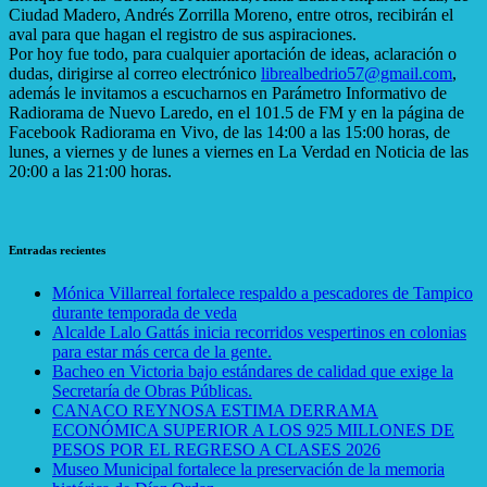
Ciudad Madero, Andrés Zorrilla Moreno, entre otros, recibirán el
aval para que hagan el registro de sus aspiraciones.
Por hoy fue todo, para cualquier aportación de ideas, aclaración o
dudas, dirigirse al correo electrónico
librealbedrio57@gmail.com
,
además le invitamos a escucharnos en Parámetro Informativo de
Radiorama de Nuevo Laredo, en el 101.5 de FM y en la página de
Facebook Radiorama en Vivo, de las 14:00 a las 15:00 horas, de
lunes, a viernes y de lunes a viernes en La Verdad en Noticia de las
20:00 a las 21:00 horas.
Entradas recientes
Mónica Villarreal fortalece respaldo a pescadores de Tampico
durante temporada de veda
Alcalde Lalo Gattás inicia recorridos vespertinos en colonias
para estar más cerca de la gente.
Bacheo en Victoria bajo estándares de calidad que exige la
Secretaría de Obras Públicas.
CANACO REYNOSA ESTIMA DERRAMA
ECONÓMICA SUPERIOR A LOS 925 MILLONES DE
PESOS POR EL REGRESO A CLASES 2026
Museo Municipal fortalece la preservación de la memoria