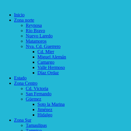
Inicio
Zona norte
Reynosa
Río Bravo
Nuevo Laredo
Matamoros
Nva. Cd. Guerrero
Cd. Mier
Miguel Alemán
Camargo
Valle Hermoso
Díaz Ordaz
Estado
Zona Centro
Cd. Victoria
San Fernando
Güemez
Soto la Marina
Jiménez
Hidalgo
Zona Sur
Tamaulipas
Tampico