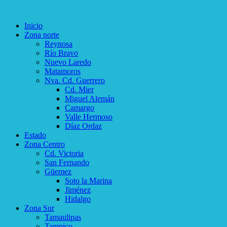
Inicio
Zona norte
Reynosa
Río Bravo
Nuevo Laredo
Matamoros
Nva. Cd. Guerrero
Cd. Mier
Miguel Alemán
Camargo
Valle Hermoso
Díaz Ordaz
Estado
Zona Centro
Cd. Victoria
San Fernando
Güemez
Soto la Marina
Jiménez
Hidalgo
Zona Sur
Tamaulipas
Tampico