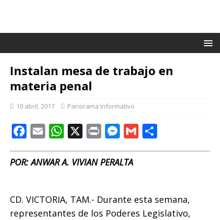
Instalan mesa de trabajo en
materia penal
10 abril, 2017
Panorama Informativo
F
E
W
X
P
M
G
C
a
m
h
r
e
m
o
c
a
a
i
s
a
m
POR: ANWAR A. VIVIAN PERALTA
e
i
t
n
s
i
p
b
l
s
t
e
l
a
CD. VICTORIA, TAM.- Durante esta semana,
o
A
n
r
representantes de los Poderes Legislativo,
o
p
g
t