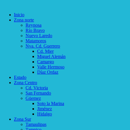
Inicio
Zona norte
Reynosa
Río Bravo
Nuevo Laredo
Matamoros
Nva. Cd. Guerrero
Cd. Mier
Miguel Alemán
Camargo
Valle Hermoso
Díaz Ordaz
Estado
Zona Centro
Cd. Victoria
San Fernando
Güemez
Soto la Marina
Jiménez
Hidalgo
Zona Sur
Tamaulipas
Tampico