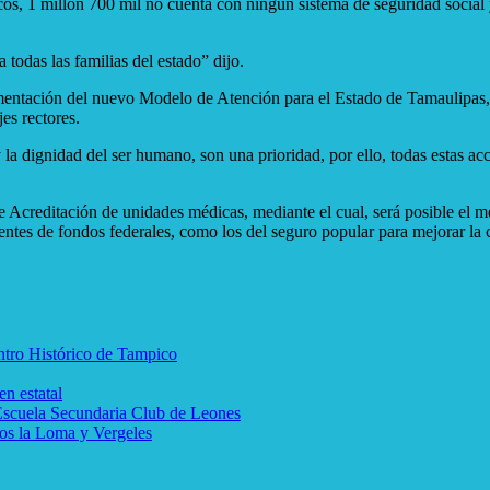
, 1 millón 700 mil no cuenta con ningún sistema de seguridad social y g
odas las familias del estado” dijo.
lementación del nuevo Modelo de Atención para el Estado de Tamaulipas, e
es rectores.
la dignidad del ser humano, son una prioridad, por ello, todas estas acci
el de Acreditación de unidades médicas, mediante el cual, será posible el
ntes de fondos federales, como los del seguro popular para mejorar la c
entro Histórico de Tampico
n estatal
 Escuela Secundaria Club de Leones
os la Loma y Vergeles