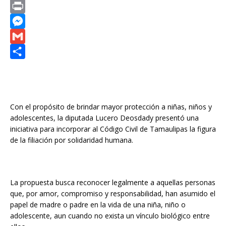
e
a
h
X
b
i
a
P
o
l
t
r
M
o
s
i
e
G
k
A
n
s
m
C
p
t
s
a
o
p
e
i
m
Con el propósito de brindar mayor protección a niñas, niños y
n
l
p
adolescentes, la diputada Lucero Deosdady presentó una
g
a
iniciativa para incorporar al Código Civil de Tamaulipas la figura
de la filiación por solidaridad humana.
e
r
r
t
i
La propuesta busca reconocer legalmente a aquellas personas
r
que, por amor, compromiso y responsabilidad, han asumido el
papel de madre o padre en la vida de una niña, niño o
adolescente, aun cuando no exista un vínculo biológico entre