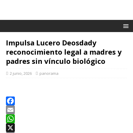
Impulsa Lucero Deosdady
reconocimiento legal a madres y
padres sin vínculo biológico
2 junio, 2026
panorama
F
a
E
c
m
W