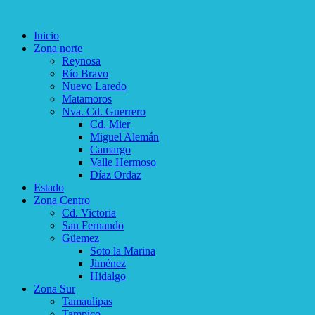
Inicio
Zona norte
Reynosa
Río Bravo
Nuevo Laredo
Matamoros
Nva. Cd. Guerrero
Cd. Mier
Miguel Alemán
Camargo
Valle Hermoso
Díaz Ordaz
Estado
Zona Centro
Cd. Victoria
San Fernando
Güemez
Soto la Marina
Jiménez
Hidalgo
Zona Sur
Tamaulipas
Tampico