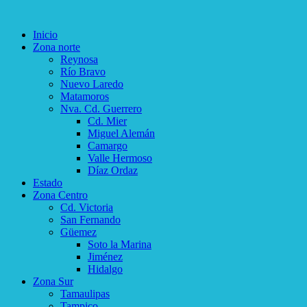
Inicio
Zona norte
Reynosa
Río Bravo
Nuevo Laredo
Matamoros
Nva. Cd. Guerrero
Cd. Mier
Miguel Alemán
Camargo
Valle Hermoso
Díaz Ordaz
Estado
Zona Centro
Cd. Victoria
San Fernando
Güemez
Soto la Marina
Jiménez
Hidalgo
Zona Sur
Tamaulipas
Tampico