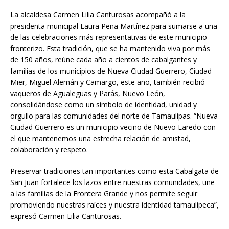
o
p
g
t
La alcaldesa Carmen Lilia Canturosas acompañó a la
k
p
e
i
presidenta municipal Laura Peña Martínez para sumarse a una
r
r
de las celebraciones más representativas de este municipio
fronterizo. Esta tradición, que se ha mantenido viva por más
de 150 años, reúne cada año a cientos de cabalgantes y
familias de los municipios de Nueva Ciudad Guerrero, Ciudad
Mier, Miguel Alemán y Camargo, este año, también recibió
vaqueros de Agualeguas y Parás, Nuevo León,
consolidándose como un símbolo de identidad, unidad y
orgullo para las comunidades del norte de Tamaulipas. “Nueva
Ciudad Guerrero es un municipio vecino de Nuevo Laredo con
el que mantenemos una estrecha relación de amistad,
colaboración y respeto.
Preservar tradiciones tan importantes como esta Cabalgata de
San Juan fortalece los lazos entre nuestras comunidades, une
a las familias de la Frontera Grande y nos permite seguir
promoviendo nuestras raíces y nuestra identidad tamaulipeca”,
expresó Carmen Lilia Canturosas.