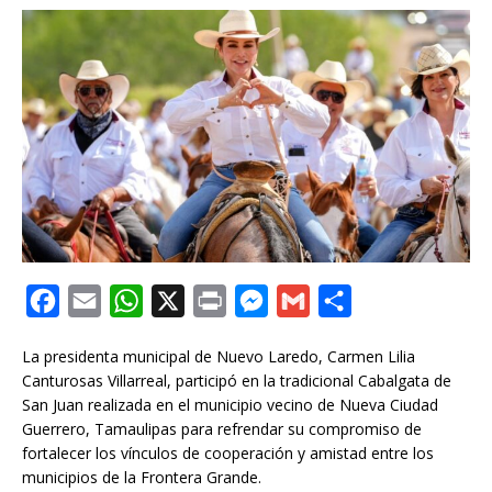
F
E
W
X
P
M
G
C
a
m
h
r
e
m
o
La presidenta municipal de Nuevo Laredo, Carmen Lilia
c
a
a
i
s
a
m
Canturosas Villarreal, participó en la tradicional Cabalgata de
e
i
t
n
s
i
p
San Juan realizada en el municipio vecino de Nueva Ciudad
Guerrero, Tamaulipas para refrendar su compromiso de
b
l
s
t
e
l
a
fortalecer los vínculos de cooperación y amistad entre los
o
A
n
r
municipios de la Frontera Grande.