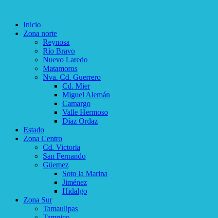
Inicio
Zona norte
Reynosa
Río Bravo
Nuevo Laredo
Matamoros
Nva. Cd. Guerrero
Cd. Mier
Miguel Alemán
Camargo
Valle Hermoso
Díaz Ordaz
Estado
Zona Centro
Cd. Victoria
San Fernando
Güemez
Soto la Marina
Jiménez
Hidalgo
Zona Sur
Tamaulipas
Tampico