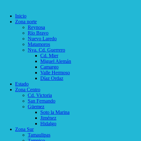
Inicio
Zona norte
Reynosa
Río Bravo
Nuevo Laredo
Matamoros
Nva. Cd. Guerrero
Cd. Mier
Miguel Alemán
Camargo
Valle Hermoso
Díaz Ordaz
Estado
Zona Centro
Cd. Victoria
San Fernando
Güemez
Soto la Marina
Jiménez
Hidalgo
Zona Sur
Tamaulipas
Tampico