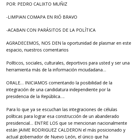
POR: PEDRO CALIXTO MUÑIZ
o
A
n
r
o
p
g
t
-LIMPIAN COMAPA EN RIÓ BRAVO
k
p
e
i
-ACABAN CON PARÁSITOS DE LA POLÍTICA
r
r
AGRADECEMOS, NOS DEN la oportunidad de plasmar en este
espacio, nuestros comentarios
Políticos, sociales, culturales, deportivos para usted y ser una
herramienta más de la información mciudadana…
ORALE… INICIAMOS comentando la posibilidad de la
integración de una candidatura independiente por la
presidencia de la República….
Para lo que ya se escuchan las integraciones de células
políticas para lograr esa construcción de un abanderado
presidencial… ENTRE LOS que se mencionan nacionalmente
están JAIME RODRIGUEZ CALDERON el más posicionado y
actual gobernador de Nuevo León, el único que ha