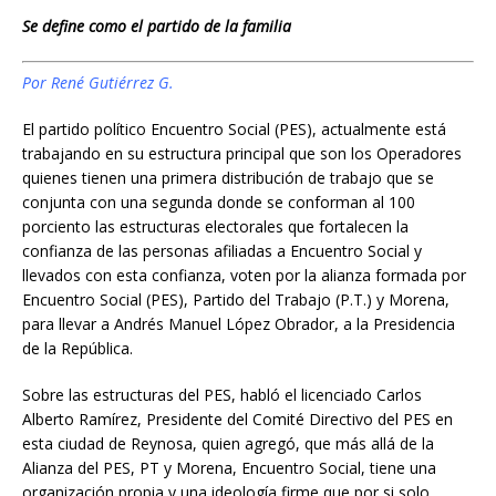
e
i
t
n
s
i
p
Se define como el partido de la familia
b
l
s
t
e
l
a
Por René Gutiérrez G.
o
A
n
r
o
p
g
t
El partido político Encuentro Social (PES), actualmente está
trabajando en su estructura principal que son los Operadores
k
p
e
i
quienes tienen una primera distribución de trabajo que se
r
r
conjunta con una segunda donde se conforman al 100
porciento las estructuras electorales que fortalecen la
confianza de las personas afiliadas a Encuentro Social y
llevados con esta confianza, voten por la alianza formada por
Encuentro Social (PES), Partido del Trabajo (P.T.) y Morena,
para llevar a Andrés Manuel López Obrador, a la Presidencia
de la República.
Sobre las estructuras del PES, habló el licenciado Carlos
Alberto Ramírez, Presidente del Comité Directivo del PES en
esta ciudad de Reynosa, quien agregó, que más allá de la
Alianza del PES, PT y Morena, Encuentro Social, tiene una
organización propia y una ideología firme que por si solo,