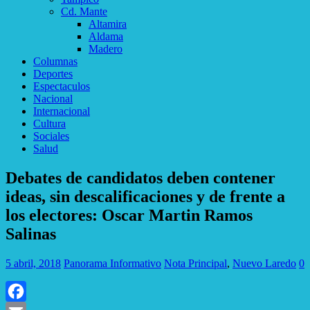
Cd. Mante
Altamira
Aldama
Madero
Columnas
Deportes
Espectaculos
Nacional
Internacional
Cultura
Sociales
Salud
Debates de candidatos deben contener
ideas, sin descalificaciones y de frente a
los electores: Oscar Martin Ramos
Salinas
5 abril, 2018
Panorama Informativo
Nota Principal
,
Nuevo Laredo
0