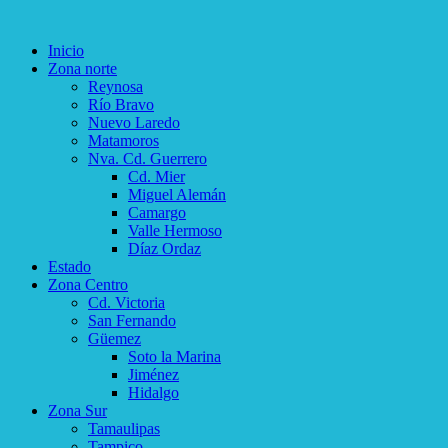
Inicio
Zona norte
Reynosa
Río Bravo
Nuevo Laredo
Matamoros
Nva. Cd. Guerrero
Cd. Mier
Miguel Alemán
Camargo
Valle Hermoso
Díaz Ordaz
Estado
Zona Centro
Cd. Victoria
San Fernando
Güemez
Soto la Marina
Jiménez
Hidalgo
Zona Sur
Tamaulipas
Tampico