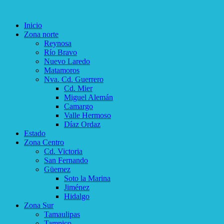
Inicio
Zona norte
Reynosa
Río Bravo
Nuevo Laredo
Matamoros
Nva. Cd. Guerrero
Cd. Mier
Miguel Alemán
Camargo
Valle Hermoso
Díaz Ordaz
Estado
Zona Centro
Cd. Victoria
San Fernando
Güemez
Soto la Marina
Jiménez
Hidalgo
Zona Sur
Tamaulipas
Tampico