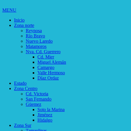
MENU
Inicio
Zona norte
Reynosa
Río Bravo
Nuevo Laredo
Matamoros
Nva. Cd. Guerrero
Cd. Mier
Miguel Alemán
Camargo
Valle Hermoso
Díaz Ordaz
Estado
Zona Centro
Cd. Victoria
San Fernando
Güemez
Soto la Marina
Jiménez
Hidalgo
Zona Sur
Tamaulipas