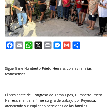
F
E
W
X
P
M
G
C
a
m
h
r
e
m
o
c
a
a
i
s
a
m
e
i
t
n
s
i
p
Sigue firme Humberto Prieto Herrera, con las familias
reynosenses.
b
l
s
t
e
l
a
o
A
n
r
o
p
g
t
El presidente del Congreso de Tamaulipas, Humberto Prieto
k
p
e
i
Herrera, mantiene firme su gira de trabajo por Reynosa,
r
r
atendiendo y cumpliendo peticiones de las familias.