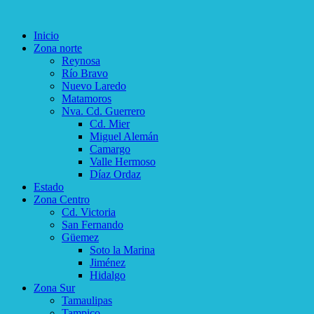
Inicio
Zona norte
Reynosa
Río Bravo
Nuevo Laredo
Matamoros
Nva. Cd. Guerrero
Cd. Mier
Miguel Alemán
Camargo
Valle Hermoso
Díaz Ordaz
Estado
Zona Centro
Cd. Victoria
San Fernando
Güemez
Soto la Marina
Jiménez
Hidalgo
Zona Sur
Tamaulipas
Tampico