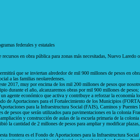
gramas federales y estatales
 recursos en obra pública para zonas más necesitadas, Nuevo Laredo ob
ermitirá que se inviertan alrededor de mil 900 millones de pesos en obra
ocial a las familias
neolaredenses.
ste 2017, muy por encima de los mil 200 millones de pesos que nosotros
pio durante el año, alcanzaremos obras por mil 900 millones de pesos; 
 un agente económico que activa y contribuye a reforzar la economía lo
do de Aportaciones para el Fortalecimiento de los Municipios (FORTAM
Aportaciones para la Infraestructura Social (FAIS), Caminos y Puent
pesos que serán utilizados para pavimentaciones en la colonia Francis
 ampliación y construcción de aulas de la escuela primaria de la coloni
 la cantidad de 2 millones de pesos para ampliar y modificar plazas, p
esta frontera es el Fondo de Aportaciones para la Infraestructura Soci