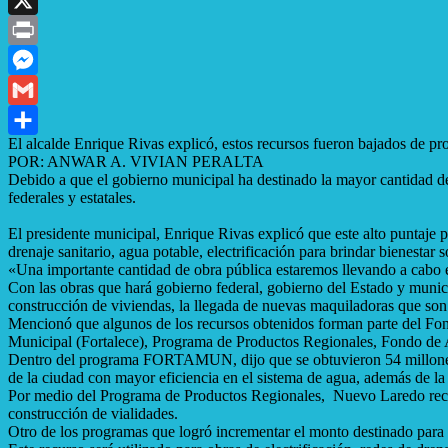
X
Print
Messenger
Gmail
El alcalde Enrique Rivas explicó, estos recursos fueron bajados de pro
Compartir
POR: ANWAR A. VIVIAN PERALTA
Debido a que el gobierno municipal ha destinado la mayor cantidad de
federales y estatales.
El presidente municipal, Enrique Rivas explicó que este alto puntaje p
drenaje sanitario, agua potable, electrificación para brindar bienestar s
«Una importante cantidad de obra pública estaremos llevando a cabo e
Con las obras que hará gobierno federal, gobierno del Estado y munici
construcción de viviendas, la llegada de nuevas maquiladoras que son
Mencionó que algunos de los recursos obtenidos forman parte del Fon
Municipal (Fortalece), Programa de Productos Regionales, Fondo de 
Dentro del programa FORTAMUN, dijo que se obtuvieron 54 millones de 
de la ciudad con mayor eficiencia en el sistema de agua, además de la
Por medio del Programa de Productos Regionales, Nuevo Laredo recibió
construcción de vialidades.
Otro de los programas que logró incrementar el monto destinado para 