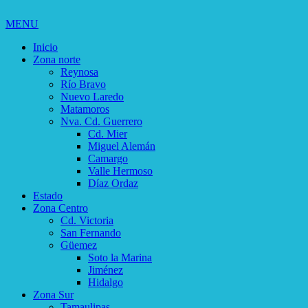
MENU
Inicio
Zona norte
Reynosa
Río Bravo
Nuevo Laredo
Matamoros
Nva. Cd. Guerrero
Cd. Mier
Miguel Alemán
Camargo
Valle Hermoso
Díaz Ordaz
Estado
Zona Centro
Cd. Victoria
San Fernando
Güemez
Soto la Marina
Jiménez
Hidalgo
Zona Sur
Tamaulipas