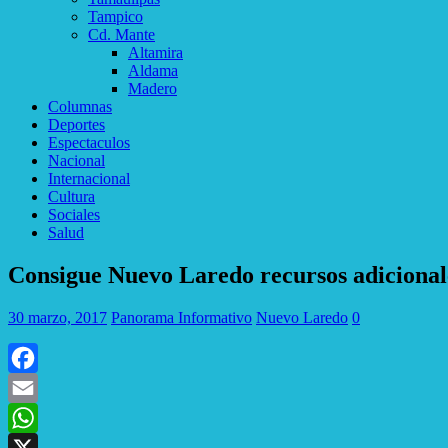
Tampico
Cd. Mante
Altamira
Aldama
Madero
Columnas
Deportes
Espectaculos
Nacional
Internacional
Cultura
Sociales
Salud
Consigue Nuevo Laredo recursos adicional
30 marzo, 2017
Panorama Informativo
Nuevo Laredo
0
Facebook
Email
WhatsApp