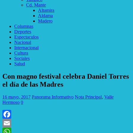
Cd. Mante
Altamira
Aldama
Madero
Columnas
Deportes
Espectaculos
Nacional
Internacional
Cultura
Sociales
Salud
Con magno festival celebra Daniel Torres
el día de las Madres
16 mayo, 2017
Panorama Informativo
Nota Principal
,
Valle
Hermoso
0
Facebook
Email