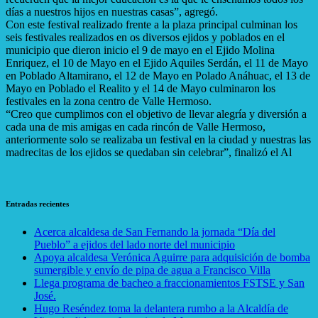
días a nuestros hijos en nuestras casas”, agregó.
Con este festival realizado frente a la plaza principal culminan los
seis festivales realizados en os diversos ejidos y poblados en el
municipio que dieron inicio el 9 de mayo en el Ejido Molina
Enriquez, el 10 de Mayo en el Ejido Aquiles Serdán, el 11 de Mayo
en Poblado Altamirano, el 12 de Mayo en Polado Anáhuac, el 13 de
Mayo en Poblado el Realito y el 14 de Mayo culminaron los
festivales en la zona centro de Valle Hermoso.
“Creo que cumplimos con el objetivo de llevar alegría y diversión a
cada una de mis amigas en cada rincón de Valle Hermoso,
anteriormente solo se realizaba un festival en la ciudad y nuestras las
madrecitas de los ejidos se quedaban sin celebrar”, finalizó el Al
Entradas recientes
Acerca alcaldesa de San Fernando la jornada “Día del
Pueblo” a ejidos del lado norte del municipi
o
Apoya alcaldesa Verónica Aguirre para adquisición de bomba
sumergible y envío de pipa de agua a Francisco Villa
Llega programa de bacheo a fraccionamientos FSTSE y San
José.
Hugo Reséndez toma la delantera rumbo a la Alcaldía de