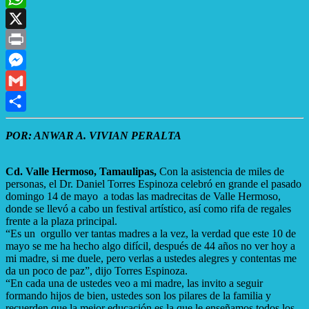
WhatsApp
X
Print
Messenger
Gmail
Compartir
POR: ANWAR A. VIVIAN PERALTA
Cd. Valle Hermoso, Tamaulipas,
Con la asistencia de miles de
personas, el Dr. Daniel Torres Espinoza celebró en grande el pasado
domingo 14 de mayo a todas las madrecitas de Valle Hermoso,
donde se llevó a cabo un festival artístico, así como rifa de regales
frente a la plaza principal.
“Es un orgullo ver tantas madres a la vez, la verdad que este 10 de
mayo se me ha hecho algo difícil, después de 44 años no ver hoy a
mi madre, si me duele, pero verlas a ustedes alegres y contentas me
da un poco de paz”, dijo Torres Espinoza.
“En cada una de ustedes veo a mi madre, las invito a seguir
formando hijos de bien, ustedes son los pilares de la familia y
recuerden que la mejor educación es la que le enseñamos todos los