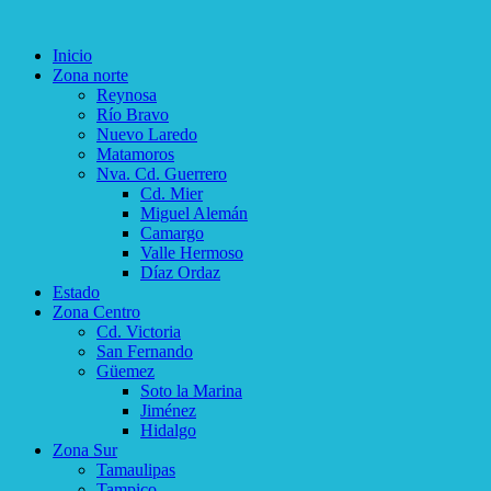
Inicio
Zona norte
Reynosa
Río Bravo
Nuevo Laredo
Matamoros
Nva. Cd. Guerrero
Cd. Mier
Miguel Alemán
Camargo
Valle Hermoso
Díaz Ordaz
Estado
Zona Centro
Cd. Victoria
San Fernando
Güemez
Soto la Marina
Jiménez
Hidalgo
Zona Sur
Tamaulipas
Tampico