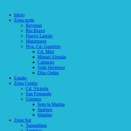
Inicio
Zona norte
Reynosa
Río Bravo
Nuevo Laredo
Matamoros
Nva. Cd. Guerrero
Cd. Mier
Miguel Alemán
Camargo
Valle Hermoso
Díaz Ordaz
Estado
Zona Centro
Cd. Victoria
San Fernando
Güemez
Soto la Marina
Jiménez
Hidalgo
Zona Sur
Tamaulipas
Tampico