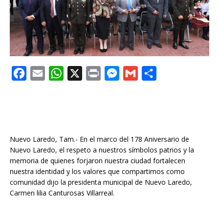
F
E
W
X
P
M
G
C
a
m
h
r
e
m
o
c
a
a
i
s
a
m
e
i
t
n
s
i
p
b
l
s
t
e
l
a
Nuevo Laredo, Tam.- En el marco del 178 Aniversario de
o
A
n
r
Nuevo Laredo, el respeto a nuestros símbolos patrios y la
memoria de quienes forjaron nuestra ciudad fortalecen
o
p
g
t
nuestra identidad y los valores que compartimos como
k
p
e
i
comunidad dijo la presidenta municipal de Nuevo Laredo,
r
r
Carmen lilia Canturosas Villarreal.