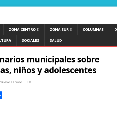
ZONA CENTRO
ZONA SUR
COLUMNAS
D
LTURA
SOCIALES
SALUD
narios municipales sobre
ñas, niños y adolescentes
Nuevo Laredo
0
C
o
m