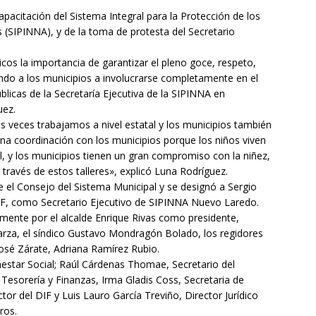
p
apacitación del Sistema Integral para la Protección de los
a
 (SIPINNA), y de la toma de protesta del Secretario
r
licos la importancia de garantizar el pleno goce, respeto,
t
ndo a los municipios a involucrarse completamente en el
i
blicas de la Secretaría Ejecutiva de la SIPINNA en
uez.
r
s veces trabajamos a nivel estatal y los municipios también
na coordinación con los municipios porque los niños viven
tal, y los municipios tienen un gran compromiso con la niñez,
ravés de estos talleres», explicó Luna Rodríguez.
 el Consejo del Sistema Municipal y se designó a Sergio
 DIF, como Secretario Ejecutivo de SIPINNA Nuevo Laredo.
mente por el alcalde Enrique Rivas como presidente,
Garza, el síndico Gustavo Mondragón Bolado, los regidores
José Zárate, Adriana Ramírez Rubio.
estar Social; Raúl Cárdenas Thomae, Secretario del
 Tesorería y Finanzas, Irma Gladis Coss, Secretaria de
or del DIF y Luis Lauro García Treviño, Director Jurídico
ros.