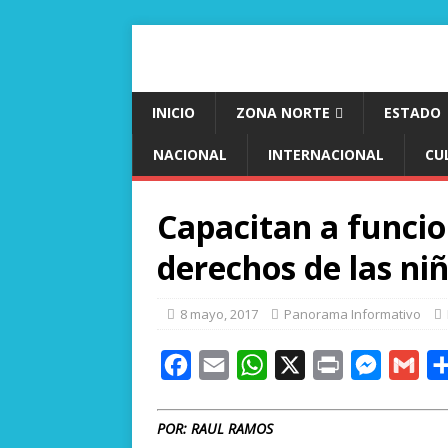
INICIO
ZONA NORTE
ESTADO
NACIONAL
INTERNACIONAL
CU
Capacitan a funcio
derechos de las ni
8 mayo, 2017
Panorama Informativo
F
E
W
X
P
M
G
a
m
h
r
e
m
c
a
a
i
s
a
POR: RAUL RAMOS