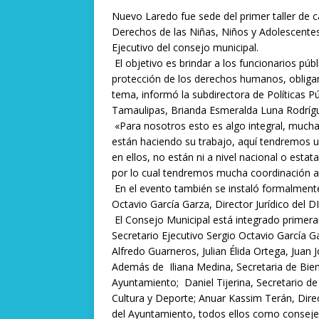
e
i
t
n
s
i
Nuevo Laredo fue sede del primer taller de c
b
l
s
t
e
l
Derechos de las Niñas, Niños y Adolescentes
o
A
n
Ejecutivo del consejo municipal.
El objetivo es brindar a los funcionarios púb
o
p
g
protección de los derechos humanos, obliga
k
p
e
tema, informó la subdirectora de Políticas Pú
Tamaulipas, Brianda Esmeralda Luna Rodríg
r
«Para nosotros esto es algo integral, mucha
están haciendo su trabajo, aquí tendremos u
en ellos, no están ni a nivel nacional o esta
por lo cual tendremos mucha coordinación a t
En el evento también se instaló formalmente
Octavio García Garza, Director Jurídico del
El Consejo Municipal está integrado primera
Secretario Ejecutivo Sergio Octavio García 
Alfredo Guarneros, Julian Élida Ortega, Juan 
Además de Iliana Medina, Secretaria de Bien
Ayuntamiento; Daniel Tijerina, Secretario de
Cultura y Deporte; Anuar Kassim Terán, Direct
del Ayuntamiento, todos ellos como conseje