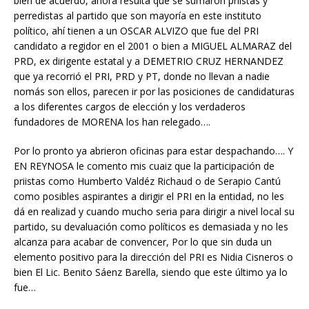
bien de acuerdo, ahora resulta que se sumaron priistas y
perredistas al partido que son mayoría en este instituto
político, ahí tienen a un OSCAR ALVIZO que fue del PRI
candidato a regidor en el 2001 o bien a MIGUEL ALMARAZ del
PRD, ex dirigente estatal y a DEMETRIO CRUZ HERNANDEZ
que ya recorrió el PRI, PRD y PT, donde no llevan a nadie
nomás son ellos, parecen ir por las posiciones de candidaturas
a los diferentes cargos de elección y los verdaderos
fundadores de MORENA los han relegado….
Por lo pronto ya abrieron oficinas para estar despachando…. Y
EN REYNOSA le comento mis cuaiz que la participación de
priistas como Humberto Valdéz Richaud o de Serapio Cantú
como posibles aspirantes a dirigir el PRI en la entidad, no les
dá en realizad y cuando mucho seria para dirigir a nivel local su
partido, su devaluación como políticos es demasiada y no les
alcanza para acabar de convencer, Por lo que sin duda un
elemento positivo para la dirección del PRI es Nidia Cisneros o
bien El Lic. Benito Sáenz Barella, siendo que este último ya lo
fue…