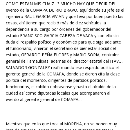
COMO ESTAN MIS CUAIZ…? MUCHO HAY QUE DECIR DEL
o
A
n
r
evento de la COMAPA DE RIO BRAVO, aquí donde su jefe es el
o
p
g
t
ingeniero RAUL GARCIA VIVIAN y que lleva por buen puerto las
k
p
e
i
cosas, ahí tienen que recibió más de diez vehículos la
dependencia a su cargo por órdenes del gobernador del
r
r
estado FRANCISCO GARCIA CABEZA DE VACA y con ello sin
duda el respaldo político y económico para que siga adelante
el funcionario, vinieron el secretario de bienestar social del
estado, GERARDO PEÑA FLORES y MARIO SORIA, contralor
general de Tamaulipas, además del director estatal del ITAVU,
SALVADOR GONZALEZ reafirmando ese respaldo político el
gerente general de la COMAPA, donde se dieron cita la clase
política del momento, dirigentes de partidos políticos,
funcionarios, el cabildo riobravense y hasta el alcalde de la
ciudad así como diputadas locales que acompañaron al
evento al gerente general de COMAPA….
Mientras que en lo que toca al MORENA, no se ponen muy