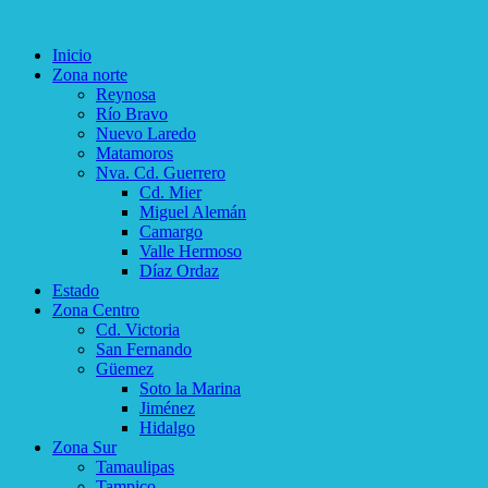
Inicio
Zona norte
Reynosa
Río Bravo
Nuevo Laredo
Matamoros
Nva. Cd. Guerrero
Cd. Mier
Miguel Alemán
Camargo
Valle Hermoso
Díaz Ordaz
Estado
Zona Centro
Cd. Victoria
San Fernando
Güemez
Soto la Marina
Jiménez
Hidalgo
Zona Sur
Tamaulipas
Tampico