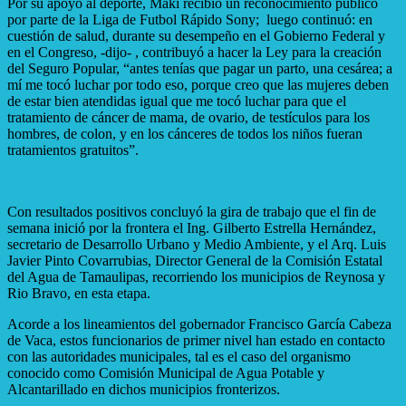
Por su apoyo al deporte, Maki recibió un reconocimiento público
por parte de la Liga de Futbol Rápido Sony; luego continuó: en
cuestión de salud, durante su desempeño en el Gobierno Federal y
en el Congreso, -dijo- , contribuyó a hacer la Ley para la creación
del Seguro Popular, “antes tenías que pagar un parto, una cesárea; a
mí me tocó luchar por todo eso, porque creo que las mujeres deben
de estar bien atendidas igual que me tocó luchar para que el
tratamiento de cáncer de mama, de ovario, de testículos para los
hombres, de colon, y en los cánceres de todos los niños fueran
tratamientos gratuitos”.
Con resultados positivos concluyó la gira de trabajo que el fin de
semana inició por la frontera el Ing. Gilberto Estrella Hernández,
secretario de Desarrollo Urbano y Medio Ambiente, y el Arq. Luis
Javier Pinto Covarrubias, Director General de la Comisión Estatal
del Agua de Tamaulipas, recorriendo los municipios de Reynosa y
Rio Bravo, en esta etapa.
Acorde a los lineamientos del gobernador Francisco García Cabeza
de Vaca, estos funcionarios de primer nivel han estado en contacto
con las autoridades municipales, tal es el caso del organismo
conocido como Comisión Municipal de Agua Potable y
Alcantarillado en dichos municipios fronterizos.