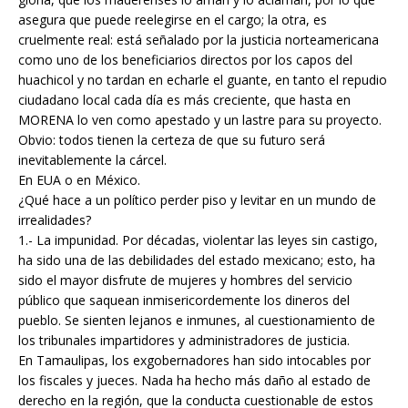
k
p
e
i
asegura que puede reelegirse en el cargo; la otra, es
r
r
cruelmente real: está señalado por la justicia norteamericana
como uno de los beneficiarios directos por los capos del
huachicol y no tardan en echarle el guante, en tanto el repudio
ciudadano local cada día es más creciente, que hasta en
MORENA lo ven como apestado y un lastre para su proyecto.
Obvio: todos tienen la certeza de que su futuro será
inevitablemente la cárcel.
En EUA o en México.
¿Qué hace a un político perder piso y levitar en un mundo de
irrealidades?
1.- La impunidad. Por décadas, violentar las leyes sin castigo,
ha sido una de las debilidades del estado mexicano; esto, ha
sido el mayor disfrute de mujeres y hombres del servicio
público que saquean inmisericordemente los dineros del
pueblo. Se sienten lejanos e inmunes, al cuestionamiento de
los tribunales impartidores y administradores de justicia.
En Tamaulipas, los exgobernadores han sido intocables por
los fiscales y jueces. Nada ha hecho más daño al estado de
derecho en la región, que la conducta cuestionable de estos