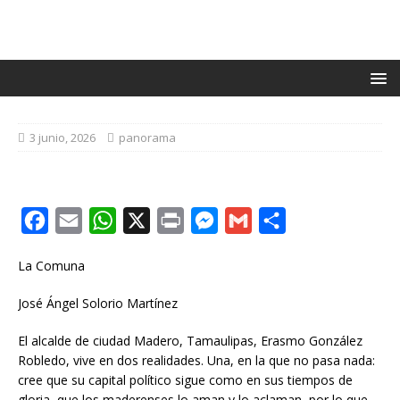
3 junio, 2026
panorama
F
E
W
X
P
M
G
C
a
m
h
r
e
m
o
La Comuna
c
a
a
i
s
a
m
e
i
t
n
s
i
p
José Ángel Solorio Martínez
b
l
s
t
e
l
a
El alcalde de ciudad Madero, Tamaulipas, Erasmo González
o
A
n
r
Robledo, vive en dos realidades. Una, en la que no pasa nada:
cree que su capital político sigue como en sus tiempos de
o
p
g
t
gloria, que los maderenses lo aman y lo aclaman, por lo que